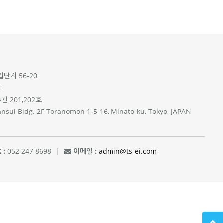
단지 56-20
동
 201,202호
sui Bldg. 2F Toranomon 1-5-16, Minato-ku, Tokyo, JAPAN
 :
052 247 8698
|
이메일 :
admin@ts-ei.com