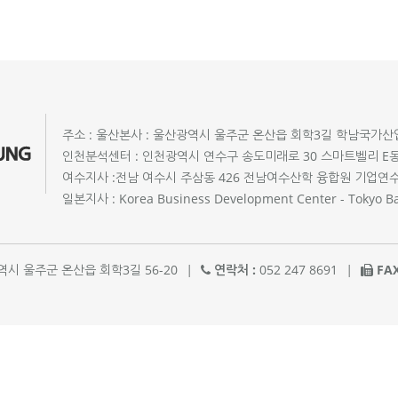
주소 : 울산본사 : 울산광역시 울주군 온산읍 회학3길 학남국가산업
인천분석센터 : 인천광역시 연수구 송도미래로 30 스마트벨리 E
여수지사 :전남 여수시 주삼동 426 전남여수산학 융합원 기업연수관
일본지사 : Korea Business Development Center - Tokyo Ban
시 울주군 온산읍 회학3길 56-20
|
연락처 :
052 247 8691
|
FAX